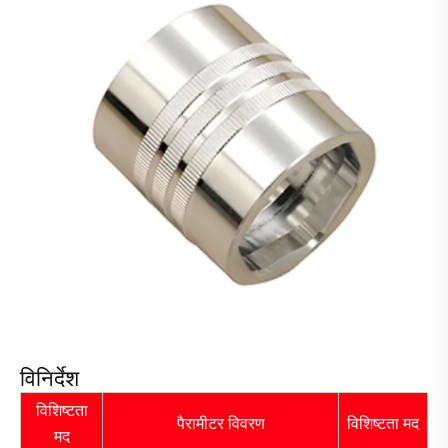
विनिर्देश
विशिष्टता
पैरामीटर विवरण
विशिष्टता मद
मद