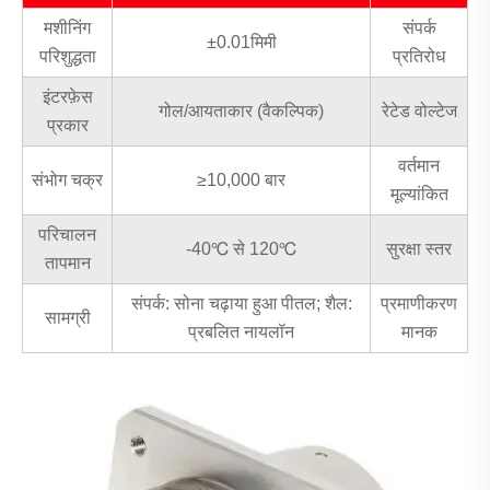
मशीनिंग
संपर्क
±0.01मिमी
परिशुद्धता
प्रतिरोध
इंटरफ़ेस
गोल/आयताकार (वैकल्पिक)
रेटेड वोल्टेज
प्रकार
वर्तमान
संभोग चक्र
≥10,000 बार
मूल्यांकित
परिचालन
-40℃ से 120℃
सुरक्षा स्तर
तापमान
संपर्क: सोना चढ़ाया हुआ पीतल; शैल:
प्रमाणीकरण
सामग्री
प्रबलित नायलॉन
मानक