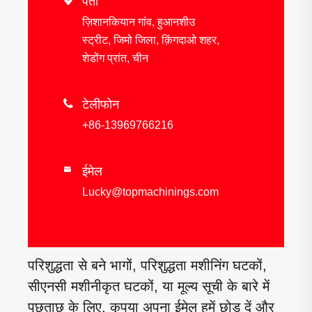

पता
ज़िशानकियान गांव, हुआनशीउ
स्ट्रीट, जिमो जिला, क़िंगदाओ शहर,
शेडोंग प्रांत, चीन

टेलीफोन
+86-13969766216
ईमेल

Lucky@topmachinings.com
परिशुद्धता से बने भागों, परिशुद्धता मशीनिंग घटकों,
सीएनसी मशीनीकृत घटकों, या मूल्य सूची के बारे में
पूछताछ के लिए, कृपया अपना ईमेल हमें छोड़ दें और