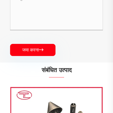
जमा करना

संबंधित उत्पाद
सीएनसी मशीनीकृत ऑप्टिकल पार्ट्स
और देखें >>