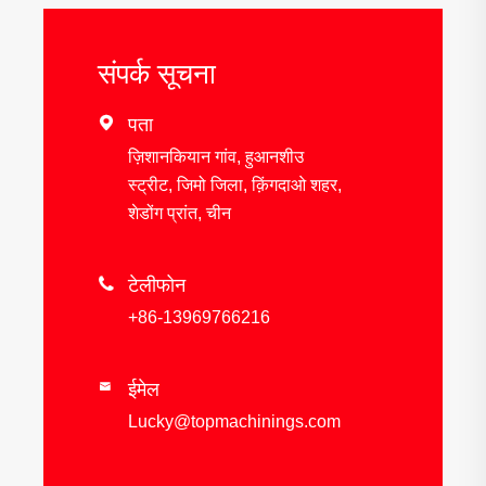
संपर्क सूचना

पता
ज़िशानकियान गांव, हुआनशीउ
स्ट्रीट, जिमो जिला, क़िंगदाओ शहर,
शेडोंग प्रांत, चीन

टेलीफोन
+86-13969766216
ईमेल

Lucky@topmachinings.com