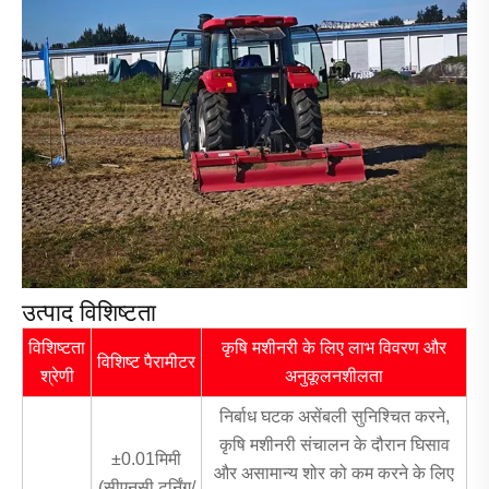
उत्पाद विशिष्टता
विशिष्टता
कृषि मशीनरी के लिए लाभ विवरण और
विशिष्ट पैरामीटर
श्रेणी
अनुकूलनशीलता
निर्बाध घटक असेंबली सुनिश्चित करने,
कृषि मशीनरी संचालन के दौरान घिसाव
±0.01मिमी
और असामान्य शोर को कम करने के लिए
(सीएनसी टर्निंग/