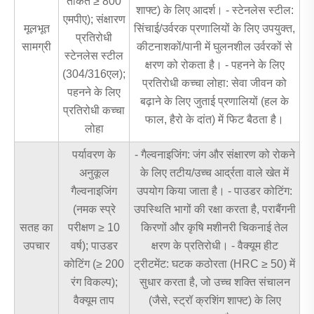
ताकत ≥ 800
शाफ्ट) के लिए आदर्श। - स्टेनलेस स्टील:
एमपीए); संक्षारण
मूलभूत
सिंचाई/उर्वरक प्रणालियों के लिए उपयुक्त,
प्रतिरोधी
सामग्री
कीटनाशकों/पानी में घुलनशील उर्वरकों से
स्टेनलेस स्टील
क्षरण को रोकता है। - पहनने के लिए
(304/316एल);
प्रतिरोधी कच्चा लोहा: सेवा जीवन को
पहनने के लिए
बढ़ाने के लिए जुताई प्रणालियों (हल के
प्रतिरोधी कच्चा
फाल, हैरो के दांत) में फिट बैठता है।
लोहा
पर्यावरण के
- गैल्वनाइजिंग: जंग और संक्षारण को रोकने
अनुकूल
के लिए तटीय/उच्च आर्द्रता वाले खेत में
गैल्वनाइजिंग
उपयोग किया जाता है। - पाउडर कोटिंग:
(नमक स्प्रे
उपस्थिति भागों की रक्षा करता है, पराबैंगनी
सतह का
परीक्षण ≥ 10
किरणों और कृषि मशीनरी चिकनाई तेल
उपचार
वर्ष); पाउडर
क्षरण के प्रतिरोधी। - वैक्यूम हीट
कोटिंग (≥ 200
ट्रीटमेंट: घटक कठोरता (HRC ≥ 50) में
रंग विकल्प);
सुधार करता है, जो उच्च शक्ति संचालन
वैक्यूम ताप
(जैसे, स्ट्रॉ क्रशिंग शाफ्ट) के लिए