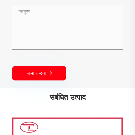
जमा करना

संबंधित उत्पाद