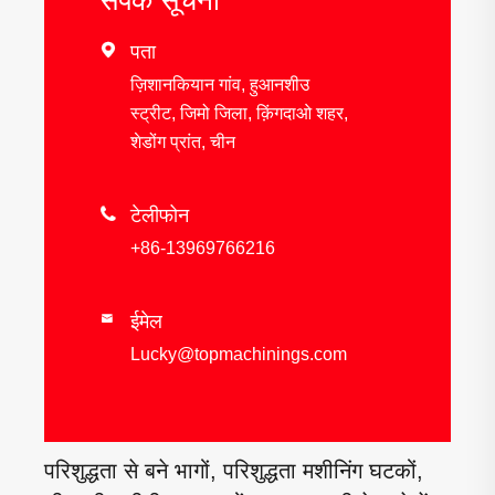

पता
ज़िशानकियान गांव, हुआनशीउ
स्ट्रीट, जिमो जिला, क़िंगदाओ शहर,
शेडोंग प्रांत, चीन

टेलीफोन
+86-13969766216
ईमेल

Lucky@topmachinings.com
परिशुद्धता से बने भागों, परिशुद्धता मशीनिंग घटकों,