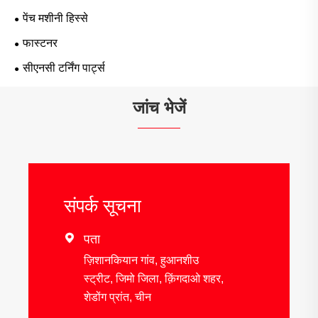
पेंच मशीनी हिस्से
फास्टनर
सीएनसी टर्निंग पार्ट्स
जांच भेजें
संपर्क सूचना

पता
ज़िशानकियान गांव, हुआनशीउ
स्ट्रीट, जिमो जिला, क़िंगदाओ शहर,
शेडोंग प्रांत, चीन