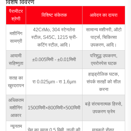
विशेष विवरण
पैरामीटर
विशिष्ट संकेतक
आवेदन का दायरा
श्रेणी
42CrMo, 304 स्टेनलेस
सामान्य मशीनरी, ऑटो
मशीनिंग
स्टील, S45C, 1215 फ्री-
पार्ट्स, चिकित्सा
सामग्री
कटिंग स्टील, आदि।
उपकरण, आदि।
आयामी
परिशुद्ध उपकरण,
±0.005मिमी - ±0.01मिमी
सहिष्णुता
एयरोस्पेस घटक
हाइड्रोलिक घटक,
सतह का
रा 0.025μm - रा 1.6μm
संपर्क सतहों को सील
खुरदरापन
करना
अधिकतम
बड़े संरचनात्मक हिस्से,
मशीनिंग
1500मिमी×800मिमी×500मिमी
उपकरण फ्रेम
आकार
न्यूनतम
छेद का व्यास 0.5 मिमी, नाली की
माइक्रो सेंसर,