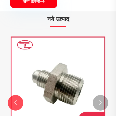
जमा करना

नये उत्पाद

